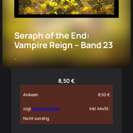
Seraph of the End:
Vampire Reign – Band 23
–
8,50
€
Anikeen
8,50
€
zzgl.
Versandkosten
inkl. MwSt.
Nicht vorrätig