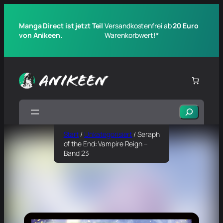
Manga Direct ist jetzt Teil
Versandkostenfrei ab
20 Euro
von Anikeen.
Warenkorbwert!*
Suchen
Start
/
Unkategorisiert
/ Seraph
of the End: Vampire Reign –
Band 23