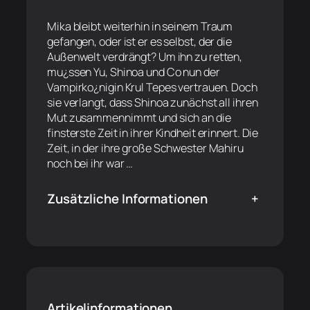
Mika bleibt weiterhin in seinem Traum
gefangen, oder ist er es selbst, der die
Außenwelt verdrängt? Um ihn zu retten,
mu¿ssen Yu, Shinoa und Co nun der
Vampirko¿nigin Krul Tepes vertrauen. Doch
sie verlangt, dass Shinoa zunächst all ihren
Mut zusammennimmt und sich an die
finsterste Zeit in ihrer Kindheit erinnert. Die
Zeit, in der ihre große Schwester Mahiru
noch bei ihr war …
Zusätzliche Informationen
+
Artikelinformationen