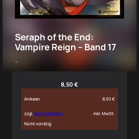
Seraph of the End:
Vampire Reign – Band 17
–
8,50
€
Anikeen
8,50
€
zzgl.
Versandkosten
inkl. MwSt.
Nicht vorrätig