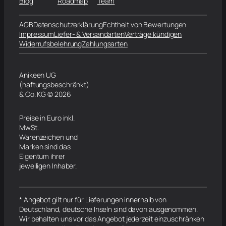
Blog
Roadmap
Team
AGB
Datenschutzerklärung
Echtheit von Bewertungen
Impressum
Liefer- & Versandarten
Verträge kündigen
Widerrufsbelehrung
Zahlungsarten
Anikeen UG
(haftungsbeschränkt)
& Co. KG © 2026
Preise in Euro inkl.
MwSt.
Warenzeichen und
Marken sind das
Eigentum ihrer
jeweiligen Inhaber.
* Angebot gilt nur für Lieferungen innerhalb von
Deutschland, deutsche Inseln sind davon ausgenommen.
Wir behalten uns vor das Angebot jederzeit einzuschränken