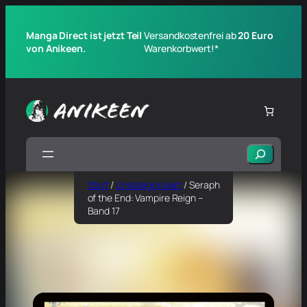
Manga Direct ist jetzt Teil
Versandkostenfrei ab
20 Euro
von Anikeen.
Warenkorbwert!*
Suchen
Start
/
Unkategorisiert
/ Seraph
of the End: Vampire Reign –
Band 17