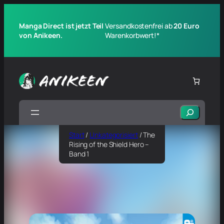
Manga Direct ist jetzt Teil
Versandkostenfrei ab
20 Euro
von Anikeen.
Warenkorbwert!*
Suchen
Start
/
Unkategorisiert
/ The
Rising of the Shield Hero –
Band 1