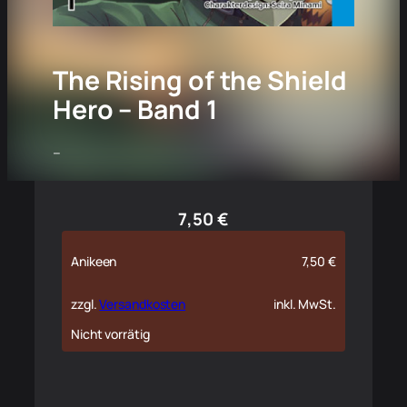
The Rising of the Shield
Hero – Band 1
–
7,50
€
Anikeen
7,50
€
zzgl.
Versandkosten
inkl. MwSt.
Nicht vorrätig