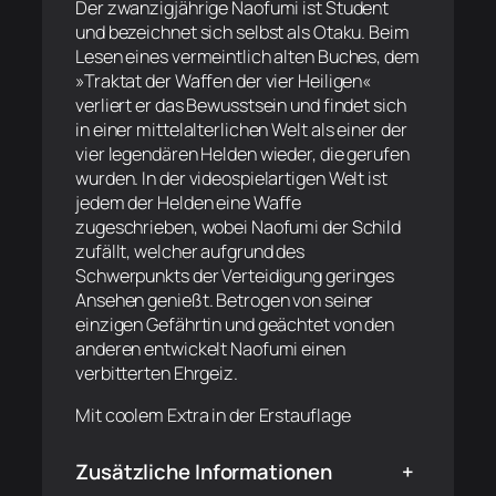
Der zwanzigjährige Naofumi ist Student
und bezeichnet sich selbst als Otaku. Beim
Lesen eines vermeintlich alten Buches, dem
»Traktat der Waffen der vier Heiligen«
verliert er das Bewusstsein und findet sich
in einer mittelalterlichen Welt als einer der
vier legendären Helden wieder, die gerufen
wurden. In der videospielartigen Welt ist
jedem der Helden eine Waffe
zugeschrieben, wobei Naofumi der Schild
zufällt, welcher aufgrund des
Schwerpunkts der Verteidigung geringes
Ansehen genießt. Betrogen von seiner
einzigen Gefährtin und geächtet von den
anderen entwickelt Naofumi einen
verbitterten Ehrgeiz.
Mit coolem Extra in der Erstauflage
Zusätzliche Informationen
+