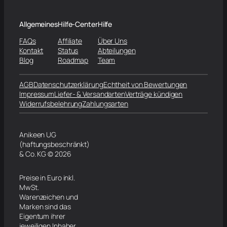
Allgemeines
Hilfe-Center
Hilfe
FAQs
Affiliate
Über Uns
Kontakt
Status
Abteilungen
Blog
Roadmap
Team
AGB
Datenschutzerklärung
Echtheit von Bewertungen
Impressum
Liefer- & Versandarten
Verträge kündigen
Widerrufsbelehrung
Zahlungsarten
Anikeen UG
(haftungsbeschränkt)
& Co. KG © 2026
Preise in Euro inkl.
MwSt.
Warenzeichen und
Marken sind das
Eigentum ihrer
jeweiligen Inhaber.