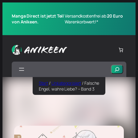
Manga Direct ist jetzt Teil
Versandkostenfrei ab
20 Euro
von Anikeen.
Warenkorbwert!*
Suchen
Start
/
Unkategorisiert
/ Falsche
Engel, wahre Liebe? – Band 3