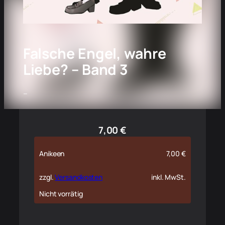
Falsche Engel, wahre
Liebe? – Band 3
–
7,00
€
Anikeen
7,00
€
zzgl.
Versandkosten
inkl. MwSt.
Nicht vorrätig