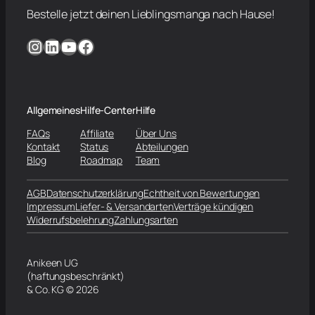
Bestelle jetzt deinen Lieblingsmanga nach Hause!
Instagram
LinkedIn
YouTube
Facebook
Allgemeines
Hilfe-Center
Hilfe
FAQs
Affiliate
Über Uns
Kontakt
Status
Abteilungen
Blog
Roadmap
Team
AGB
Datenschutzerklärung
Echtheit von Bewertungen
Impressum
Liefer- & Versandarten
Verträge kündigen
Widerrufsbelehrung
Zahlungsarten
Anikeen UG
(haftungsbeschränkt)
& Co. KG © 2026