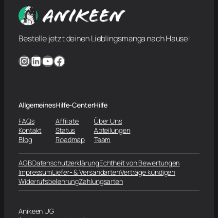
Bestelle jetzt deinen Lieblingsmanga nach Hause!
Instagram
LinkedIn
YouTube
Facebook
Allgemeines
Hilfe-Center
Hilfe
FAQs
Affiliate
Über Uns
Kontakt
Status
Abteilungen
Blog
Roadmap
Team
AGB
Datenschutzerklärung
Echtheit von Bewertungen
Impressum
Liefer- & Versandarten
Verträge kündigen
Widerrufsbelehrung
Zahlungsarten
Anikeen UG