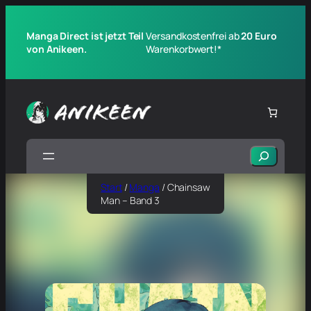
Manga Direct ist jetzt Teil
Versandkostenfrei ab
20 Euro
von Anikeen.
Warenkorbwert!*
Suchen
Start
/
Manga
/ Chainsaw
Man – Band 3