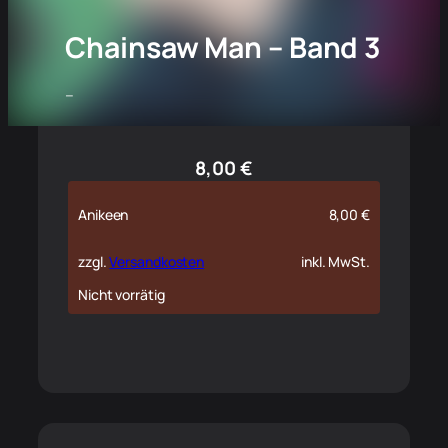
Chainsaw Man – Band 3
–
8,00
€
Anikeen
8,00
€
zzgl.
Versandkosten
inkl. MwSt.
Nicht vorrätig