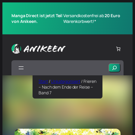
Manga Direct ist jetzt Teil
Versandkostenfrei ab
20 Euro
von Anikeen.
Warenkorbwert!*
Suchen
Start
/
Unkategorisiert
/ Frieren
– Nach dem Ende der Reise –
Band 7