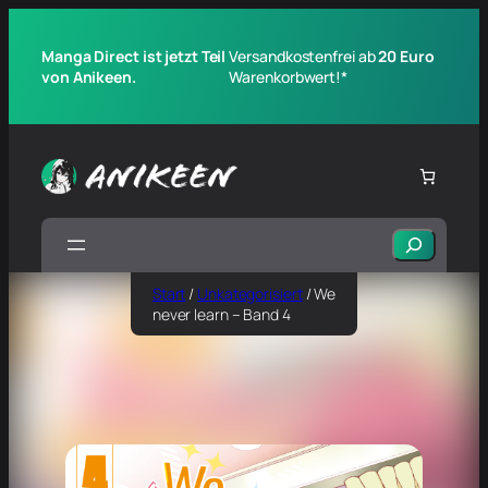
Manga Direct ist jetzt Teil
Versandkostenfrei ab
20 Euro
von Anikeen.
Warenkorbwert!*
Suchen
Start
/
Unkategorisiert
/ We
never learn – Band 4