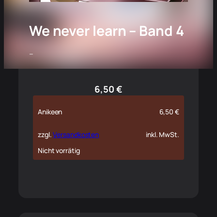
We never learn – Band 4
–
6,50
€
Anikeen
6,50
€
zzgl.
Versandkosten
inkl. MwSt.
Nicht vorrätig