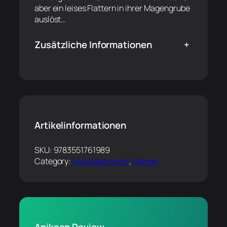
aber ein leises Flattern in ihrer Magengrube
auslöst…
Zusätzliche Informationen
+
Artikelinformationen
SKU:
9783551761989
Category:
Unkategorisiert
, 
Manga
Anikeen Review