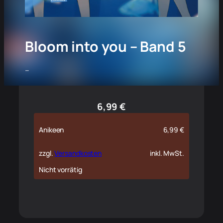
Bloom into you – Band 5
–
6,99
€
Anikeen
6,99
€
zzgl.
Versandkosten
inkl. MwSt.
Nicht vorrätig