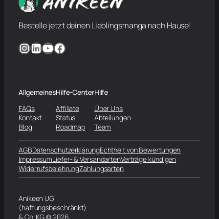
Bestelle jetzt deinen Lieblingsmanga nach Hause!
Instagram
LinkedIn
YouTube
Facebook
Allgemeines
Hilfe-Center
Hilfe
FAQs
Affiliate
Über Uns
Kontakt
Status
Abteilungen
Blog
Roadmap
Team
AGB
Datenschutzerklärung
Echtheit von Bewertungen
Impressum
Liefer- & Versandarten
Verträge kündigen
Widerrufsbelehrung
Zahlungsarten
Anikeen UG
(haftungsbeschränkt)
& Co. KG © 2026