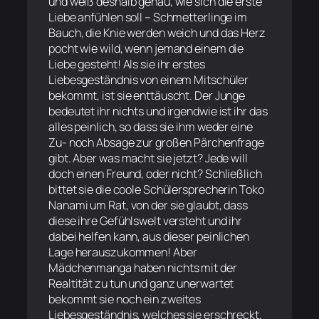
und weiß deshalb genau, wie sich die erste
Liebe anfühlen soll – Schmetterlinge im
Bauch, die Knie werden weich und das Herz
pocht wie wild, wenn jemand einem die
Liebe gesteht! Als sie ihr erstes
Liebesgeständnis von einem Mitschüler
bekommt, ist sie enttäuscht. Der Junge
bedeutet ihr nichts und irgendwie ist ihr das
alles peinlich, so dass sie ihm weder eine
Zu- noch Absage zur großen Pärchenfrage
gibt. Aber was macht sie jetzt? Jede will
doch einen Freund, oder nicht? Schließlich
bittet sie die coole Schülersprecherin Toko
Nanami um Rat, von der sie glaubt, dass
diese ihre Gefühlswelt versteht und ihr
dabei helfen kann, aus dieser peinlichen
Lage herauszukommen! Aber
Mädchenmanga haben nichts mit der
Realtität zu tun und ganz unerwartet
bekommt sie noch ein zweites
Liebesgeständnis, welches sie erschreckt,