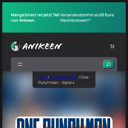
Manga Direct ist jetzt Teil
Versandkostenfrei ab
20 Euro
von Anikeen.
Warenkorbwert!*
Suchen
Start
/
Unkategorisiert
/ One-
Punch Man – Band 4