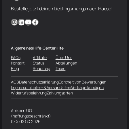
Bestelle jetzt deinen Lieblingsmanga nach Hause!
Instagram
LinkedIn
YouTube
Facebook
Allgemeines
Hilfe-Center
Hilfe
FAQs
Affiliate
Über Uns
Kontakt
Status
Abteilungen
Blog
Roadmap
Team
AGB
Datenschutzerklärung
Echtheit von Bewertungen
Impressum
Liefer- & Versandarten
Verträge kündigen
Widerrufsbelehrung
Zahlungsarten
Anikeen UG
(haftungsbeschränkt)
& Co. KG © 2026