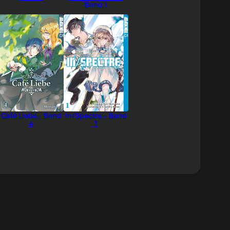
Band 1
Café Liebe – Band
In/Spectre – Band
4
1