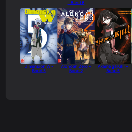
– Band 6
Dimension W –
Aldnoah.Zero –
Akame ga Kill! –
Band 5
Band 2
Band 5