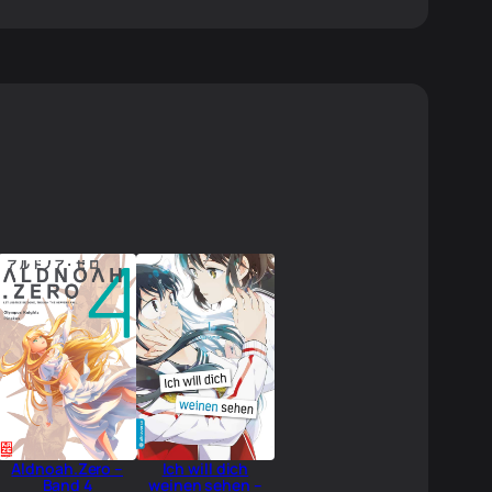
Aldnoah.Zero –
Ich will dich
Band 4
weinen sehen –