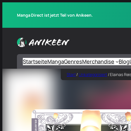
Manga Direct ist jetzt Teil von Anikeen.
Startseite
Manga
Genres
Merchandise
Blog
Start
/
Unkategorisiert
/ Elainas Rei