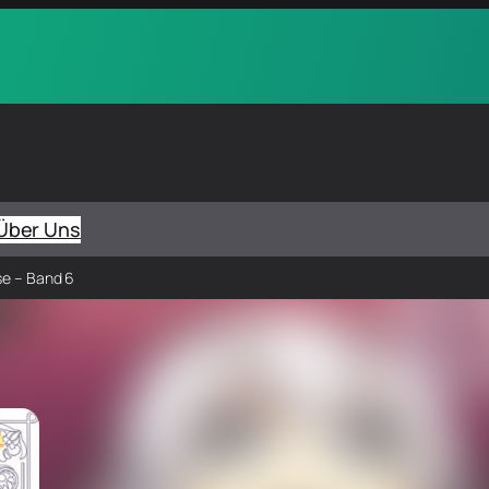
Über Uns
se – Band 6