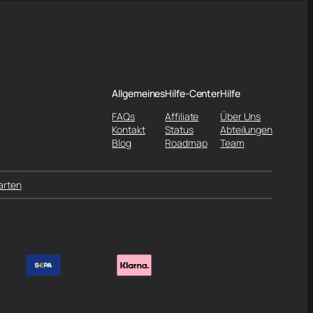
Allgemeines
Hilfe-Center
Hilfe
FAQs
Affiliate
Über Uns
Kontakt
Status
Abteilungen
Blog
Roadmap
Team
arten