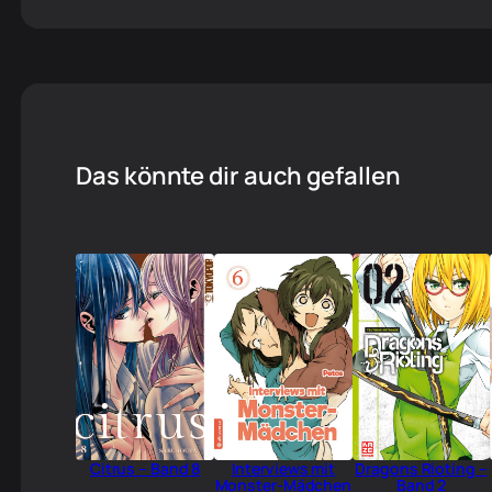
Das könnte dir auch gefallen
Citrus – Band 8
Interviews mit
Dragons Rioting –
Monster-Mädchen
Band 2