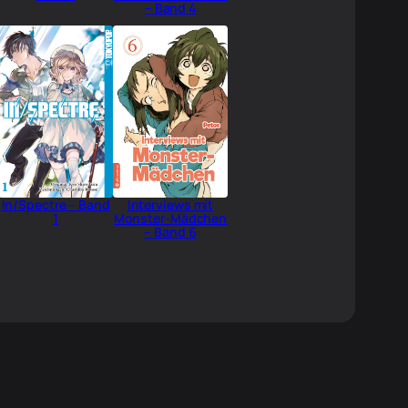
– Band 4
In/Spectre – Band
Interviews mit
1
Monster-Mädchen
– Band 6