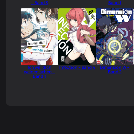
– Band 3
Band 1
Ich will dich
Infection – Band 4
Dimension W –
weinen sehen –
Band 2
Band 1