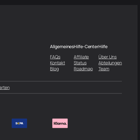
Allgemeines
Hilfe-Center
Hilfe
FAQs
Affiliate
Über Uns
Kontakt
Status
Abteilungen
Blog
Roadmap
Team
arten