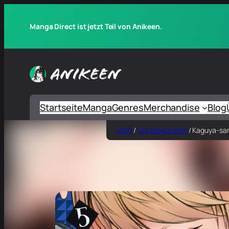
Manga Direct ist jetzt Teil von Anikeen.
Startseite
Manga
Genres
Merchandise
Blog
Start
/
Unkategorisiert
/ Kaguya-sam