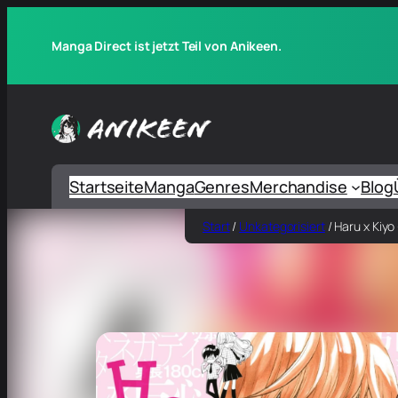
Manga Direct ist jetzt Teil von Anikeen.
Startseite
Manga
Genres
Merchandise
Blog
Start
/
Unkategorisiert
/ Haru x Kiyo