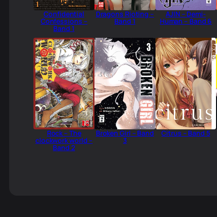
Confidential
Dragons Rioting –
AJIN – Demi-
Confessions –
Band 1
Human – Band 6
Band 1
Rock – The
Broken Girl – Band
Citrus – Band 5
clockwork world –
3
Band 2