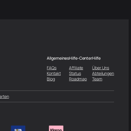
Allgemeines
Hilfe-Center
Hilfe
FAQs
Affiliate
Über Uns
Kontakt
Status
Abteilungen
Blog
Roadmap
Team
arten