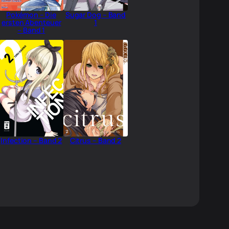
Pokémon – Die
Sugar Dog – Band
ersten Abenteuer
1
– Band 1
Infection – Band 2
Citrus – Band 2