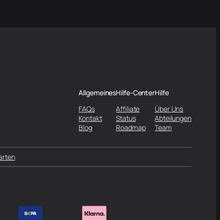
Allgemeines
Hilfe-Center
Hilfe
FAQs
Affiliate
Über Uns
Kontakt
Status
Abteilungen
Blog
Roadmap
Team
arten