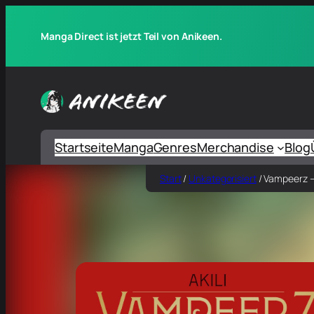
Manga Direct ist jetzt Teil von Anikeen.
Startseite
Manga
Genres
Merchandise
Blog
Start
/
Unkategorisiert
/ Vampeerz –