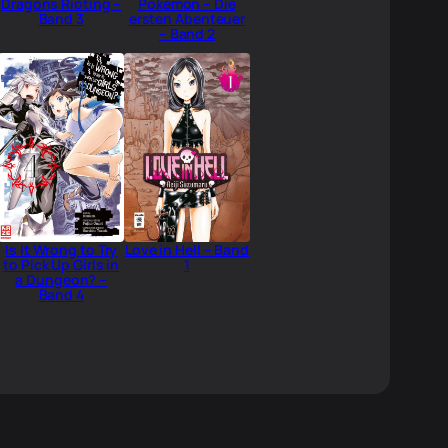
Dragons Rioting –
Pokémon – Die
Band 3
ersten Abenteuer
– Band 2
Is It Wrong to Try
Love in Hell – Band
to Pick Up Girls in
1
a Dungeon? –
Band 4