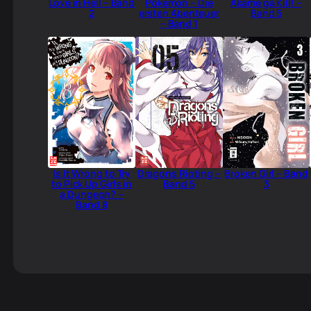
Love in Hell – Band
Pokémon – Die
Akame ga Kill! –
2
ersten Abenteuer
Band 5
– Band 1
Is It Wrong to Try
Dragons Rioting –
Broken Girl – Band
to Pick Up Girls in
Band 5
3
a Dungeon? –
Band 8