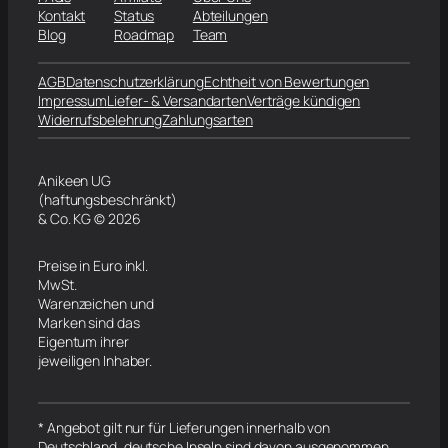
Kontakt
Status
Abteilungen
Blog
Roadmap
Team
AGB
Datenschutzerklärung
Echtheit von Bewertungen
Impressum
Liefer- & Versandarten
Verträge kündigen
Widerrufsbelehrung
Zahlungsarten
Anikeen UG
(haftungsbeschränkt)
& Co. KG © 2026
Preise in Euro inkl.
MwSt.
Warenzeichen und
Marken sind das
Eigentum ihrer
jeweiligen Inhaber.
* Angebot gilt nur für Lieferungen innerhalb von
Deutschland, deutsche Inseln sind davon ausgenommen.