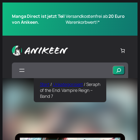
Manga Direct ist jetzt Teil
Versandkostenfrei ab
20 Euro
von Anikeen.
Warenkorbwert!*
Suchen
Start
/
Unkategorisiert
/ Seraph
of the End: Vampire Reign –
Band 7