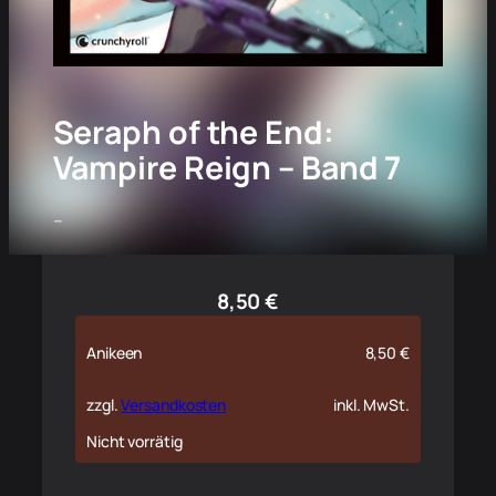
Seraph of the End:
Vampire Reign – Band 7
–
8,50
€
Anikeen
8,50
€
zzgl.
Versandkosten
inkl. MwSt.
Nicht vorrätig