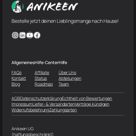
Bestelle jetzt deinen Lieblingsmanga nach Hause!
Instagram
LinkedIn
YouTube
Facebook
Allgemeines
Hilfe-Center
Hilfe
FAQs
Affiliate
Über Uns
Kontakt
Status
Abteilungen
Blog
Roadmap
Team
AGB
Datenschutzerklärung
Echtheit von Bewertungen
Impressum
Liefer- & Versandarten
Verträge kündigen
Widerrufsbelehrung
Zahlungsarten
Anikeen UG
(haftungsbeschränkt)