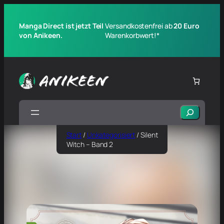
Manga Direct ist jetzt Teil
Versandkostenfrei ab
20 Euro
von Anikeen.
Warenkorbwert!*
Suchen
Start
/
Unkategorisiert
/ Silent
Witch – Band 2