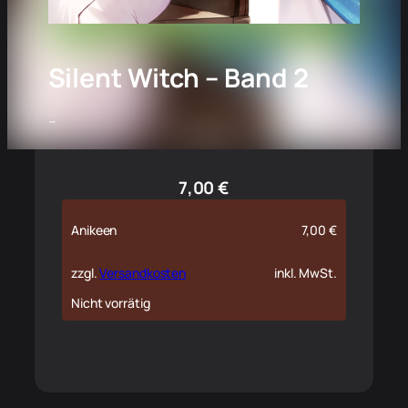
Silent Witch – Band 2
–
7,00
€
Anikeen
7,00
€
zzgl.
Versandkosten
inkl. MwSt.
Nicht vorrätig