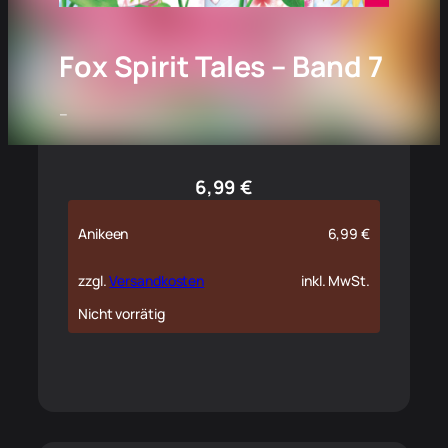
Fox Spirit Tales – Band 7
–
6,99
€
Anikeen
6,99
€
zzgl.
Versandkosten
inkl. MwSt.
Nicht vorrätig