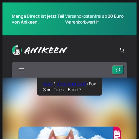
Manga Direct ist jetzt Teil
Versandkostenfrei ab
20 Euro
von Anikeen.
Warenkorbwert!*
Suchen
Start
/
Unkategorisiert
/ Fox
Spirit Tales – Band 7