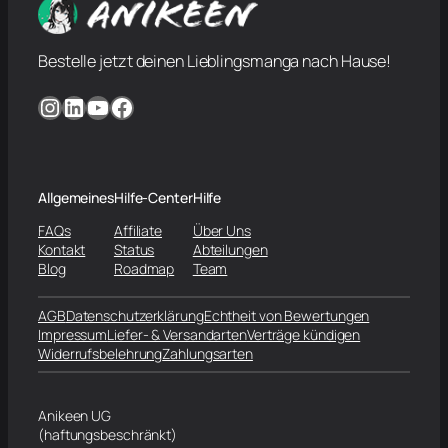
Bestelle jetzt deinen Lieblingsmanga nach Hause!
Instagram
LinkedIn
YouTube
Facebook
Allgemeines
Hilfe-Center
Hilfe
FAQs
Affiliate
Über Uns
Kontakt
Status
Abteilungen
Blog
Roadmap
Team
AGB
Datenschutzerklärung
Echtheit von Bewertungen
Impressum
Liefer- & Versandarten
Verträge kündigen
Widerrufsbelehrung
Zahlungsarten
Anikeen UG
(haftungsbeschränkt)