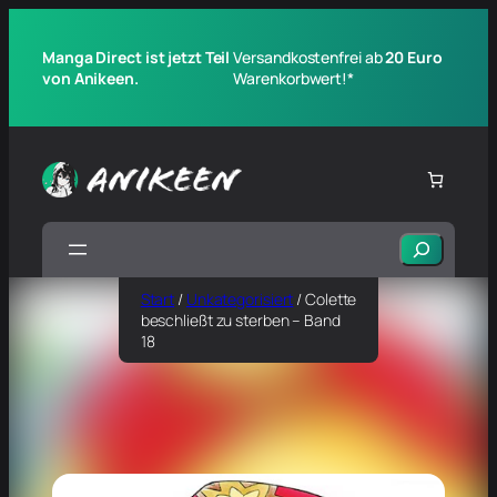
Manga Direct ist jetzt Teil
Versandkostenfrei ab
20 Euro
von Anikeen.
Warenkorbwert!*
Suchen
Start
/
Unkategorisiert
/ Colette
beschließt zu sterben – Band
18