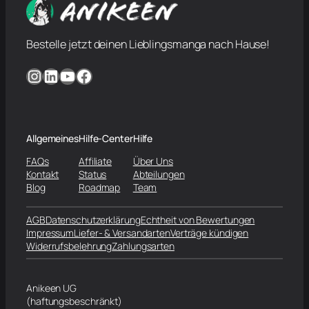
Bestelle jetzt deinen Lieblingsmanga nach Hause!
Instagram
LinkedIn
YouTube
Facebook
Allgemeines
Hilfe-Center
Hilfe
FAQs
Affiliate
Über Uns
Kontakt
Status
Abteilungen
Blog
Roadmap
Team
AGB
Datenschutzerklärung
Echtheit von Bewertungen
Impressum
Liefer- & Versandarten
Verträge kündigen
Widerrufsbelehrung
Zahlungsarten
Anikeen UG
(haftungsbeschränkt)