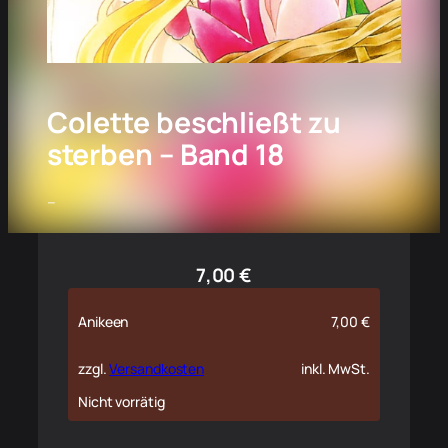
Colette beschließt zu
sterben – Band 18
–
7,00
€
Anikeen
7,00
€
zzgl.
Versandkosten
inkl. MwSt.
Nicht vorrätig