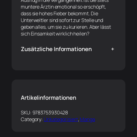
muntere Ärztin emotional so erschöpft,
dass sie hohes Fieber bekommt. Die
Unterweltler sind sofort zur Stelle und
geben alles, um sie zu kurieren. Aber lässt
sich Einsamkeit wirklich heilen?
Zusätzliche Informationen
+
Artikelinformationen
SKU:
9783753930428
Category:
Unkategorisiert
, 
Manga