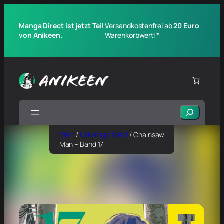
Manga Direct ist jetzt Teil
Versandkostenfrei ab
20 Euro
von Anikeen.
Warenkorbwert!*
Suchen
Start
/
Unkategorisiert
/ Chainsaw
Man – Band 17