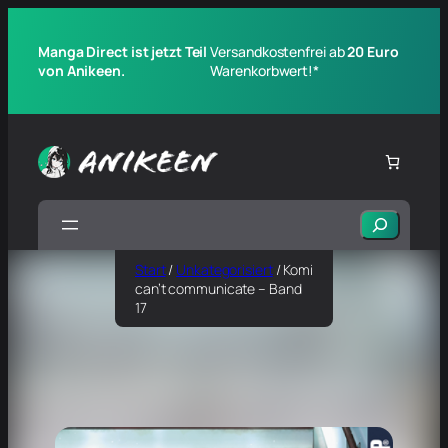
Manga Direct ist jetzt Teil
Versandkostenfrei ab
20 Euro
von Anikeen.
Warenkorbwert!*
Suchen
Start
/
Unkategorisiert
/ Komi
can’t communicate – Band
17