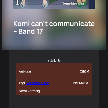
Komi can’t communicate
– Band 17
–
7,50
€
Anikeen
7,50
€
zzgl.
Versandkosten
inkl. MwSt.
Nicht vorrätig