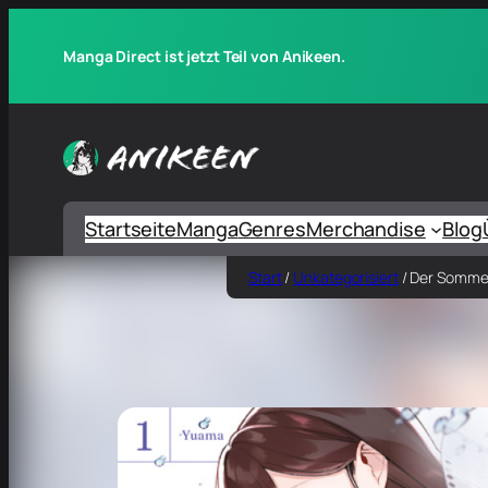
Manga Direct ist jetzt Teil von Anikeen.
Startseite
Manga
Genres
Merchandise
Blog
Start
/
Unkategorisiert
/ Der Sommer