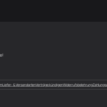
e!
um
Liefer- & Versandarten
Verträge kündigen
Widerrufsbelehrung
Zahlungs