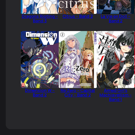
Dragons Rioting –
Citrus – Band 2
La Vie en Doll –
Band 3
Band 2
Dimension W –
Re:Zero – Capital
Armed Girl’s
Band 2
City – Band 2
Machiavellism –
Band 1