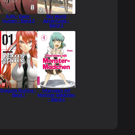
AJIN – Demi-
Sky World
Human – Band 2
Adventures –
Band 2
Dragons Rioting –
Interviews mit
Band 1
Monster-Mädchen
– Band 4