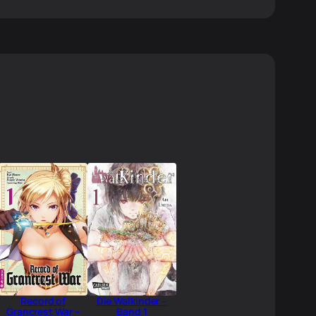
Record of
Die Walkinder –
Grancrest War –
Band 1