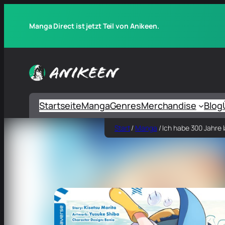
Manga Direct ist jetzt Teil von Anikeen.
Startseite
Manga
Genres
Merchandise
Blog
Start
/
Manga
/ Ich habe 300 Jahre 