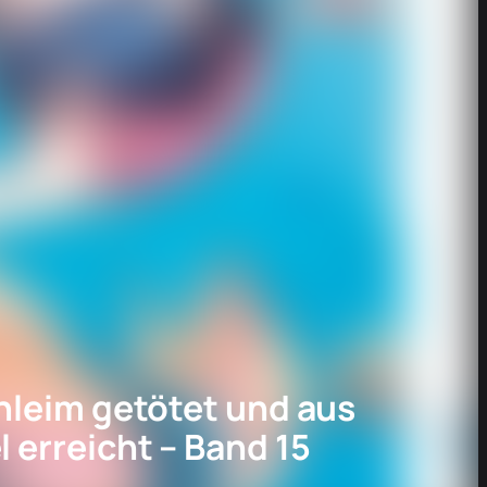
hleim getötet und aus
 erreicht – Band 15