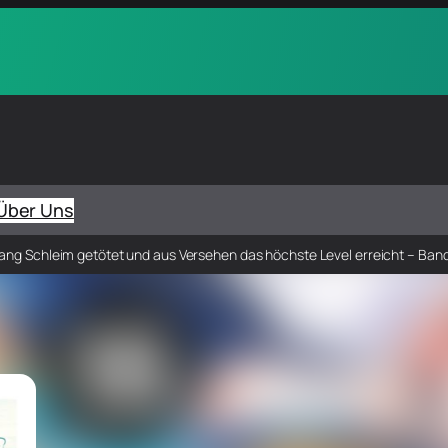
Über Uns
lang Schleim getötet und aus Versehen das höchste Level erreicht – Band