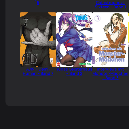
5
Catastrophe at
Sixteen – Band 1
AJIN – Demi-
Yunas Geisterhaus
Interviews mit
Human – Band 7
– Band 2
Monster-Mädchen
– Band 3