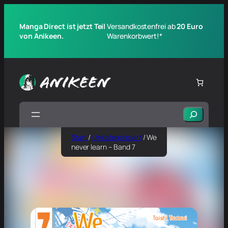
Manga Direct ist jetzt Teil
Versandkostenfrei ab
20 Euro
von Anikeen.
Warenkorbwert!*
Suchen
Start
/
Unkategorisiert
/ We
never learn – Band 7