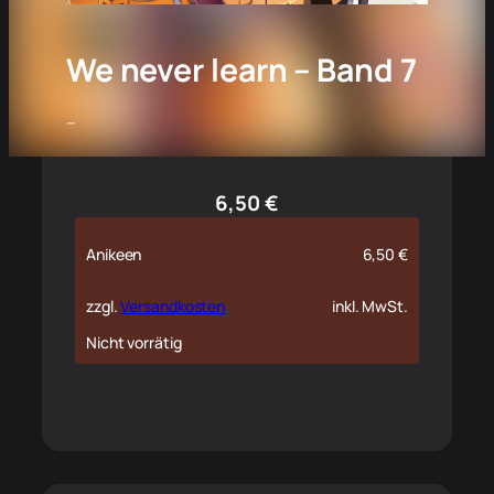
We never learn – Band 7
–
6,50
€
Anikeen
6,50
€
zzgl.
Versandkosten
inkl. MwSt.
Nicht vorrätig