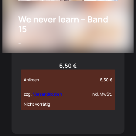
We never learn – Band
15
–
6,50
€
Anikeen
6,50
€
zzgl.
Versandkosten
inkl. MwSt.
Nicht vorrätig