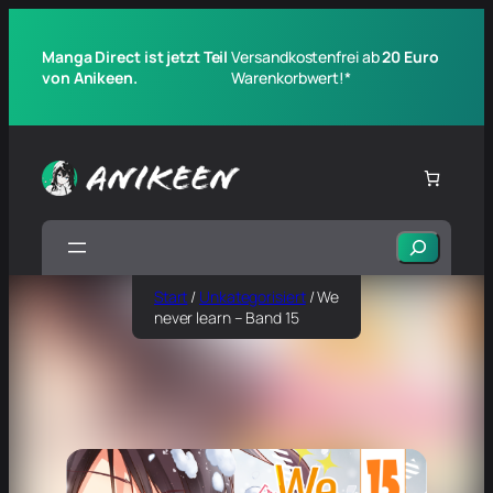
Manga Direct ist jetzt Teil
Versandkostenfrei ab
20 Euro
von Anikeen.
Warenkorbwert!*
Suchen
Start
/
Unkategorisiert
/ We
never learn – Band 15