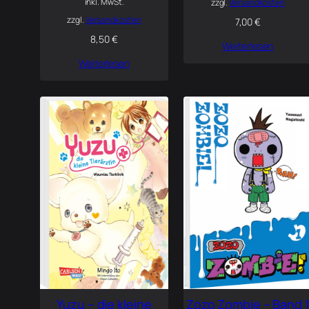
inkl. MwSt.
zzgl.
Versandkosten
zzgl.
Versandkosten
7,00
€
8,50
€
Weiterlesen
Weiterlesen
Yuzu – die kleine
Zozo Zombie – Band 