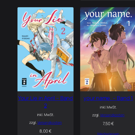
Your Lie in April – Band
your name. – Band 1
2
inkl. MwSt.
inkl. MwSt.
zzgl.
Versandkosten
zzgl.
Versandkosten
7,50
€
8,00
€
Weiterlesen