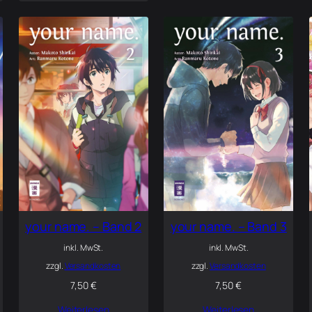
your name. – Band 2
your name. – Band 3
inkl. MwSt.
inkl. MwSt.
zzgl.
Versandkosten
zzgl.
Versandkosten
7,50
€
7,50
€
Weiterlesen
Weiterlesen