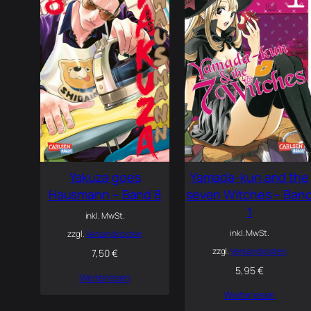
Yakuza goes
Yamada-kun and the
Hausmann – Band 8
seven Witches – Ban
1
inkl. MwSt.
inkl. MwSt.
zzgl.
Versandkosten
zzgl.
Versandkosten
7,50
€
5,95
€
Weiterlesen
Weiterlesen