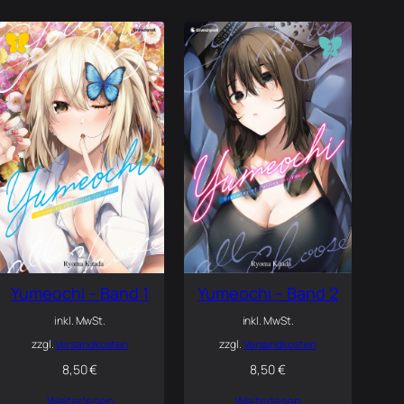
Yumeochi – Band 1
Yumeochi – Band 2
inkl. MwSt.
inkl. MwSt.
zzgl.
Versandkosten
zzgl.
Versandkosten
8,50
€
8,50
€
Weiterlesen
Weiterlesen