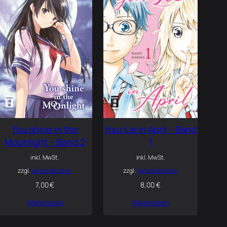
You shine in the
Your Lie in April – Band
Moonlight – Band 2
1
inkl. MwSt.
inkl. MwSt.
zzgl.
Versandkosten
zzgl.
Versandkosten
7,00
€
8,00
€
Weiterlesen
Weiterlesen