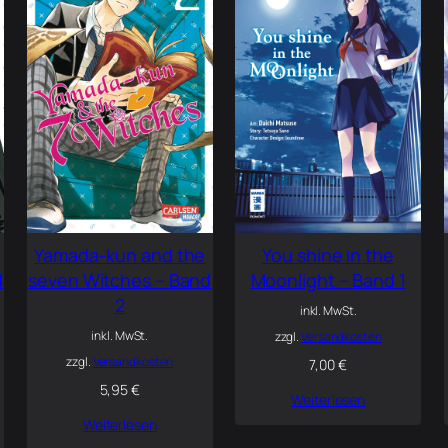
Yamada-kun and the
You shine in the
d
seven Witches – Band
Moonlight – Band 1
2
inkl. MwSt.
inkl. MwSt.
zzgl.
Versandkosten
zzgl.
Versandkosten
7,00
€
5,95
€
Weiterlesen
Weiterlesen