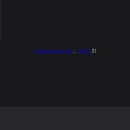
Vorherige Seite
1
…
29
30
31