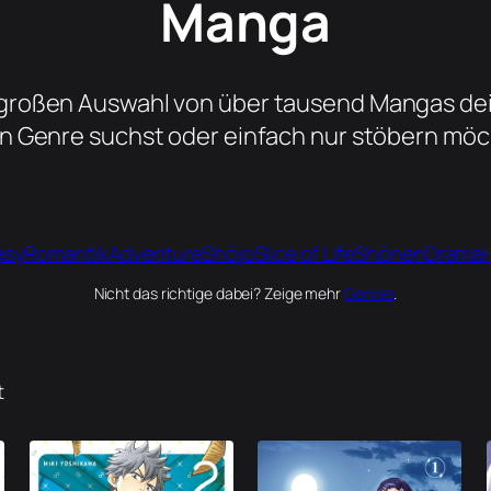
Manga
er großen Auswahl von über tausend Mangas dei
Genre suchst oder einfach nur stöbern möcht
asy
Romantik
Adventure
Shōjo
Slice of Life
Shōnen
Drama
Nicht das richtige dabei? Zeige mehr
Genres
.
t