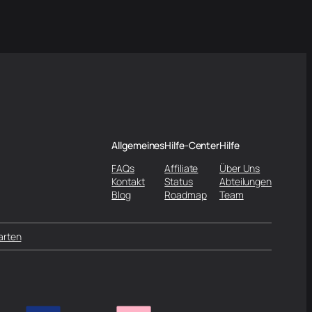
Allgemeines
Hilfe-Center
Hilfe
FAQs
Affiliate
Über Uns
Kontakt
Status
Abteilungen
Blog
Roadmap
Team
arten