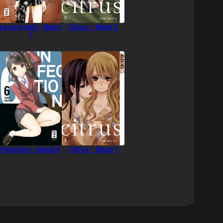
Love in Hell – Band
Citrus – Band 3
1
Infection – Band 6
Citrus – Band 1