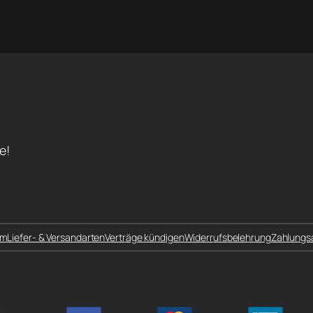
e!
um
Liefer- & Versandarten
Verträge kündigen
Widerrufsbelehrung
Zahlungs