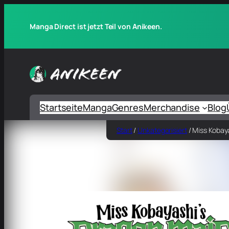
Manga Direct ist jetzt Teil von Anikeen.
Startseite
Manga
Genres
Merchandise
Blog
Start
/
Unkategorisiert
/ Miss Kobay