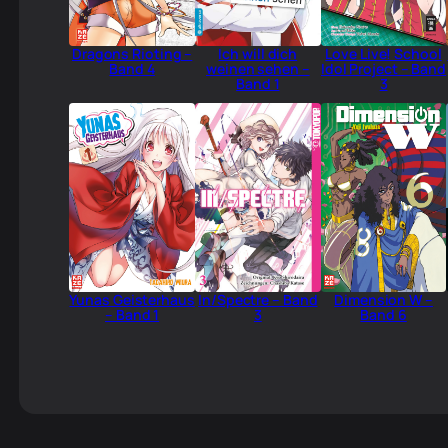
Dragons Rioting –
Ich will dich
Love Live! School
Band 4
weinen sehen –
Idol Project – Band
Band 1
3
Yunas Geisterhaus
In/Spectre – Band
Dimension W –
– Band 1
3
Band 6