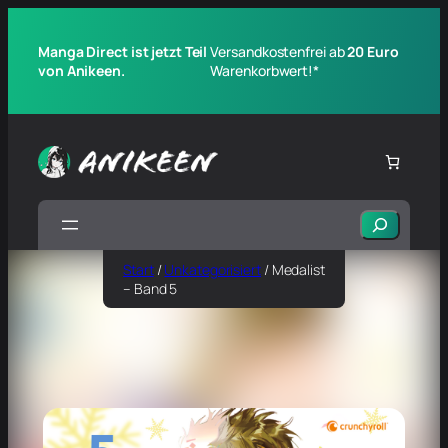
Manga Direct ist jetzt Teil
Versandkostenfrei ab
20 Euro
von Anikeen.
Warenkorbwert!*
Suchen
Start
/
Unkategorisiert
/ Medalist
– Band 5