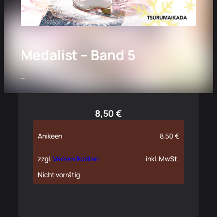
Medalist – Band 5
–
8,50
€
Anikeen
8,50
€
zzgl.
Versandkosten
inkl. MwSt.
Nicht vorrätig