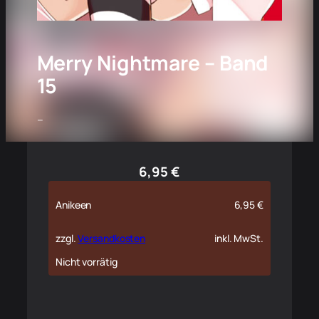
Merry Nightmare – Band
15
–
6,95
€
Anikeen
6,95
€
zzgl.
Versandkosten
inkl. MwSt.
Nicht vorrätig