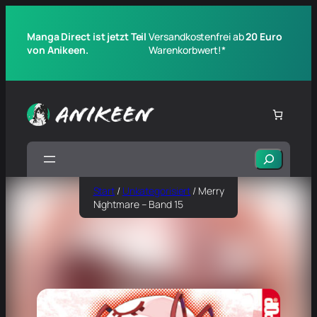
Manga Direct ist jetzt Teil
Versandkostenfrei ab
20 Euro
von Anikeen.
Warenkorbwert!*
Suchen
Start
/
Unkategorisiert
/ Merry
Nightmare – Band 15